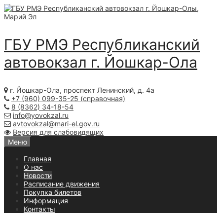
Skip
to
content
ГБУ РМЭ Республиканский
автовокзал
г. Йошкар-Ола
г. Йошкар-Ола, проспект Ленинский, д. 4а
+7 (960) 099-35-25 (справочная)
8 (8362) 34-18-54
info@yovokzal.ru
avtovokzal@mari-el.gov.ru
Версия для слабовидящих
Меню
Главная
О нас
Новости
Расписание движения
Покупка билетов
Информация
Контакты