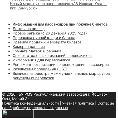
Новый маршрут по направлению «АВ Йошкар-Ола —
пгт. Санчурск»
Информация для пассажиров при покупке билетов
Льготы на проезд
Провоз багажа (с 26 декабря 2025 года)
Перевозка ручной клади и багажа
Правила продажи и возврата билетов
Камера хранения
Комната Матери и ребенка
Список страховых компаний перевозчиков
Информация для перевозчиков
Регламент организации сопровождения пассажиров
Результаты проведения СОУТ
Выписка из реестра межмуниципальных маршрутов
регулярных перевозок
© 2026 ГБУ РМЭ Республиканский автовокзал г. Йошкар-
Олы, Марий Эл
Политика конфиденциальности
|
Учетная политика
|
Согласие
на обработку персональных данных