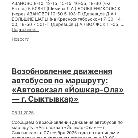
АЗАНОВО 8-10, 12-15, 15-15, 16-55, 18-30 (ч-з
Ежово) 5 508-П (Шимина Л.А.) БОЛЬШЕНИКОЛЬСК
(через АЗАНОВО) 10-50 5 103-П (Деревцов Д.А.)
БОЛЬШИЕ ШАПЫ (на Краснооктябрьском) 7-30, 14-
00, 18-50 7 501-П (Деревцов Д.А.) ВОЛЖСК 11-05, …
Расписание
Подробнее…
отправления
Categories
Новости
автобусов
с
автовокзала
Йошкар-
Ола
в
Возобновление движения
Новогодние
праздники
автобусов по маршруту:
(1
января
«Автовокзал «Йошкар-Ола»
2026
— г. Сыктывкар»
года)
05.11.2025
Сообщаем о возобновлении движения автобусов по
маршруту: «Автовокзал «Йошкар-Ола» — г.
Сыктывкар» с 07 ноября 2025 года по пятницам и
воскресеньям с временем отправления в 18-00.