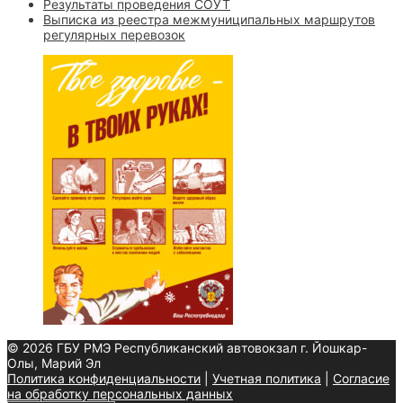
Результаты проведения СОУТ
Выписка из реестра межмуниципальных маршрутов
регулярных перевозок
© 2026 ГБУ РМЭ Республиканский автовокзал г. Йошкар-
Олы, Марий Эл
Политика конфиденциальности
|
Учетная политика
|
Согласие
на обработку персональных данных