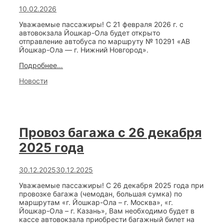
10.02.2026
Уважаемые пассажиры! С 21 февраля 2026 г. с
автовокзала Йошкар-Ола будет открыто
отправление автобуса по маршруту № 10291 «АВ
Йошкар-Ола — г. Нижний Новгород».
Новый
Подробнее…
маршрут
Categories
Новости
по
направлению
«АВ
Йошкар-
Ола
—
Провоз багажа с 26 декабря
г.
Нижний
2025 года
Новгород»
30.12.2025
30.12.2025
Уважаемые пассажиры! С 26 декабря 2025 года при
провозке багажа (чемодан, большая сумка) по
маршрутам «г. Йошкар-Ола – г. Москва», «г.
Йошкар-Ола – г. Казань», Вам необходимо будет в
кассе автовокзала приобрести багажный билет на