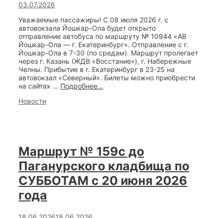
03.07.2026
Уважаемые пассажиры! С 08 июля 2026 г. с
автовокзала Йошкар-Ола будет открыто
отправление автобуса по маршруту № 10944 «АВ
Йошкар-Ола — г. Екатеринбург». Отправление с г.
Йошкар-Ола в 7-30 (по средам). Маршрут пролегает
через г. Казань (ЖДВ «Восстание»), г. Набережные
Челны. Прибытие в г. Екатеринбург в 23-25 на
автовокзал «Северный». Билеты можно приобрести
Новый
на сайтах …
Подробнее…
маршрут
Categories
Новости
по
направлению
«АВ
Йошкар-
Ола
—
Маршрут № 159с до
г.
ЕКАТЕРИНБУРГ»
Паганурского кладбища по
СУББОТАМ с 20 июня 2026
года
18.06.2026
18.06.2026