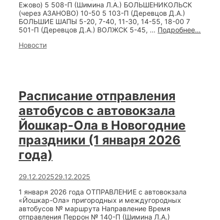
Ежово) 5 508-П (Шимина Л.А.) БОЛЬШЕНИКОЛЬСК
(через АЗАНОВО) 10-50 5 103-П (Деревцов Д.А.)
БОЛЬШИЕ ШАПЫ 5-20, 7-40, 11-30, 14-55, 18-00 7
Расп
501-П (Деревцов Д.А.) ВОЛЖСК 5-45, …
Подробнее…
отпра
Categories
Новости
автоб
с
автов
Йошк
Ола
в
Расписание отправления
Ново
праз
автобусов с автовокзала
(31
дека
Йошкар-Ола в Новогодние
2025
праздники (1 января 2026
года)
года)
29.12.2025
29.12.2025
1 января 2026 года ОТПРАВЛЕНИЕ с автовокзала
«Йошкар-Ола» пригородных и междугородных
автобусов № маршрута Направление Время
отправления Перрон № 140-П (Шимина Л.А.)