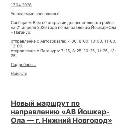
17.04.2026
Уважаемые пассажиры!
Сообщаем Вам об открытии дополнительного рейса
на 21 апреля 2026 года по направлению Йошкар-Ола
– Паганур:
отправление с Автовокзала: 7-00, 8-00, 10-00, 11-00,
13-00;
отправление с Паганура: 7-25, 8-25, 10-25, 11-25, 13-
25.
Дополнительный
Подробнее…
рейс
Categories
Новости
на
21
апреля
2026
года
по
Новый маршрут по
направлению
«Йошкар-
направлению «АВ Йошкар-
Ола
–
Ола — г. Нижний Новгород»
Паганур»