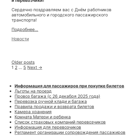
и перевозчики!
Сердечно поздравляем вас с Днём работников
автомобильного и городского пассажирского
транспорта!
С
Подробнее…
профессиональным
Categories
Новости
праздником
работников
автомобильного
и
городского
Post
Older posts
пассажирского
navigation
1
2
…
5
Next →
транспорта
Информация для пассажиров при покупке билетов
Льготы на проезд
Провоз багажа (с 26 декабря 2025 года)
Перевозка ручной клади и багажа
Правила продажи и возврата билетов
Камера хранения
Комната Матери и ребенка
Список страховых компаний перевозчиков
Информация для перевозчиков
Регламент организации сопровождения пассажиров