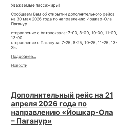
Уважаемые пассажиры!
Сообщаем Вам об открытии дополнительного рейса
на 30 мая 2026 года по направлению Йошкар-Ола –
Паганур:
отправление с Автовокзала: 7-00, 8-00, 10-00, 11-00,
13-00;
отправление с Паганура: 7-25, 8-25, 10-25, 11-25, 13-
25.
Дополнительный
Подробнее…
рейс
Categories
Новости
на
30
мая
2026
года
по
Дополнительный рейс на 21
направлению
«Йошкар-
апреля 2026 года по
Ола
–
направлению «Йошкар-Ола
Паганур»
– Паганур»