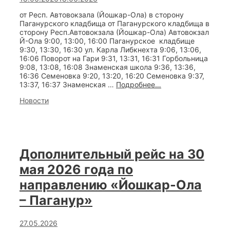
от Респ. Автовокзала (Йошкар-Ола) в сторону
Паганурского кладбища от Паганурского кладбища в
сторону Респ.Автовокзала (Йошкар-Ола) Автовокзал
Й-Ола 9:00, 13:00, 16:00 Паганурское кладбище
9:30, 13:30, 16:30 ул. Карла Либкнехта 9:06, 13:06,
16:06 Поворот на Гари 9:31, 13:31, 16:31 Горбольница
9:08, 13:08, 16:08 Знаменская школа 9:36, 13:36,
16:36 Семеновка 9:20, 13:20, 16:20 Семеновка 9:37,
Маршрут
13:37, 16:37 Знаменская …
Подробнее…
№
Categories
Новости
159с
до
Паганурского
кладбища
по
СУББОТАМ
Дополнительный рейс на 30
с
20
мая 2026 года по
июня
2026
направлению «Йошкар-Ола
года
– Паганур»
27.05.2026