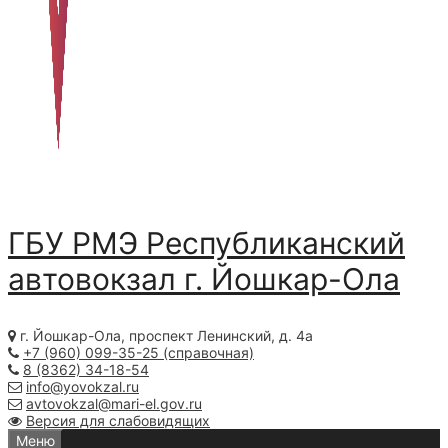
ГБУ РМЭ Республиканский
автовокзал
г. Йошкар-Ола
г. Йошкар-Ола, проспект Ленинский, д. 4а
+7 (960) 099-35-25 (справочная)
8 (8362) 34-18-54
info@yovokzal.ru
avtovokzal@mari-el.gov.ru
Версия для слабовидящих
Меню