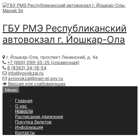
Skip
to
content
ГБУ РМЭ Республиканский
автовокзал
г. Йошкар-Ола
г. Йошкар-Ола, проспект Ленинский, д. 4а
+7 (960) 099-35-25 (справочная)
8 (8362) 34-18-54
info@yovokzal.ru
avtovokzal@mari-el.gov.ru
Версия для слабовидящих
Меню
Главная
О нас
Новости
Расписание движения
Покупка билетов
Информация
Контакты