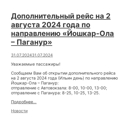
«Автовокзал
«Йошкар-
Ола»
Дополнительный рейс на 2
—
г.
августа 2024 года по
Нижний
Новгород»
направлению «Йошкар-Ола
– Паганур»
31.07.2024
31.07.2024
Уважаемые пассажиры!
Сообщаем Вам об открытии дополнительного рейса
на 2 августа 2024 года (Ильин день) по направлению
Йошкар-Ола – Паганур:
отправление с Автовокзала: 8-00, 10-00, 13-00;
отправление с Паганура: 8-25, 10-25, 13-25.
Дополнительный
Подробнее…
рейс
Categories
Новости
на
2
августа
2024