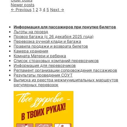
navigation
Newer posts
← Previous
1
2
3
4
5
Next →
Информация для пассажиров при покупке билетов
Льготы на проезд
Провоз багажа (с 26 декабря 2025 года)
Перевозка ручной клади и багажа
Правила продажи и возврата билетов
Камера хранения
Комната Матери и ребенка
Список страховых компаний перевозчиков
Информация для перевозчиков
Регламент организации сопровождения пассажиров
Результаты проведения СОУТ
Выписка из реестра межмуниципальных маршрутов
регулярных перевозок