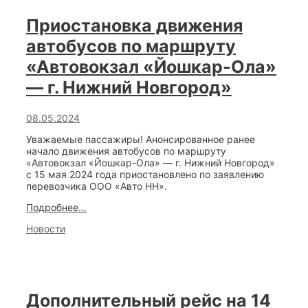
года
по
Приостановка движения
направлению
«Йошкар-
автобусов по маршруту
Ола
–
«Автовокзал «Йошкар-Ола»
Паганур»
— г. Нижний Новгород»
08.05.2024
Уважаемые пассажиры! Анонсированное ранее
начало движения автобусов по маршруту
«Автовокзал «Йошкар-Ола» — г. Нижний Новгород»
с 15 мая 2024 года приостановлено по заявлению
перевозчика ООО «Авто НН».
Приостановка
Подробнее…
движения
Categories
Новости
автобусов
по
маршруту
«Автовокзал
«Йошкар-
Ола»
Дополнительный рейс на 14
—