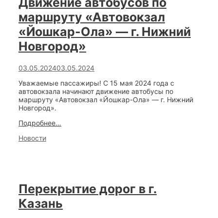
Движение автобусов по
направлению
«Йошкар-
маршруту «Автовокзал
Ола
–
«Йошкар-Ола» — г. Нижний
Паганур»
Новгород»
03.05.2024
03.05.2024
Уважаемые пассажиры! С 15 мая 2024 года с
автовокзала начинают движение автобусы по
маршруту «Автовокзал «Йошкар-Ола» — г. Нижний
Новгород».
Движение
Подробнее…
автобусов
Categories
Новости
по
маршруту
«Автовокзал
«Йошкар-
Ола»
—
Перекрытие дорог в г.
г.
Нижний
Казань
Новгород»