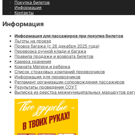
Покупка билетов
Информация
Контакты
Информация
Информация для пассажиров при покупке билетов
Льготы на проезд
Провоз багажа (с 26 декабря 2025 года)
Перевозка ручной клади и багажа
Правила продажи и возврата билетов
Камера хранения
Комната Матери и ребенка
Список страховых компаний перевозчиков
Информация для перевозчиков
Регламент организации сопровождения пассажиров
Результаты проведения СОУТ
Выписка из реестра межмуниципальных маршрутов рег