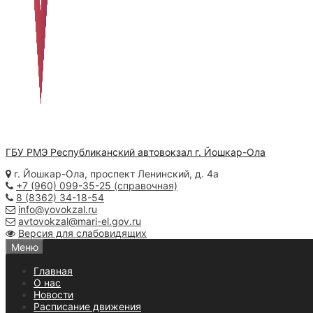
ГБУ РМЭ Республиканский автовокзал
г. Йошкар-Ола
г. Йошкар-Ола, проспект Ленинский, д. 4а
+7 (960) 099-35-25 (справочная)
8 (8362) 34-18-54
info@yovokzal.ru
avtovokzal@mari-el.gov.ru
Версия для слабовидящих
Меню
Главная
О нас
Новости
Расписание движения